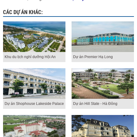
CÁC DỰ ÁN KHÁC:
Khu du lịch nghỉ dưỡng Hội An
Dự án Premier Hạ Long
Dự án Shophouse Lakeside Palace
Dự án Hill State - Hà Đông