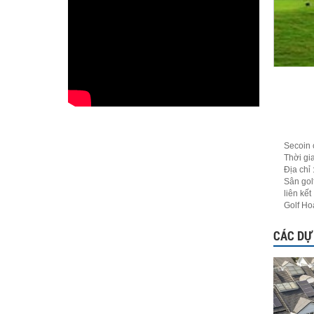
Secoin 
Thời gi
Địa chỉ
Sân gol
liên kế
Golf Hoà
CÁC DỰ