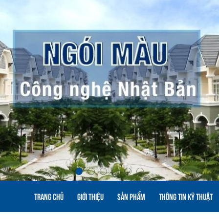
TRANG CHỦ
GIỚI THIỆU
SẢN PHẨM
THÔNG TIN KỸ THUẬT