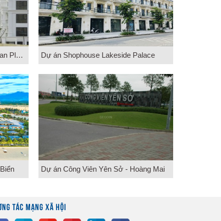
Dự án Tổ hợp thương mại Roman Plaza
Dự án Shophouse Lakeside Palace
 Biển
Dự án Công Viên Yên Sở - Hoàng Mai
ƠNG TÁC MẠNG XÃ HỘI