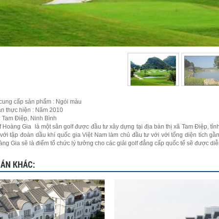
cung cấp sản phẩm : Ngói màu
an thực hiện : Năm 2010
 : Tam Điệp, Ninh Bình
f Hoàng Gia là một sân golf được đầu tư xây dựng tại địa bàn thị xã Tam Điệp, 
t với tập đoàn dầu khí quốc gia Việt Nam làm chủ đầu tư với với tổng diện tích gầ
ng Gia sẽ là điểm tổ chức lý tưởng cho các giải golf đẳng cấp quốc tế sẽ được diễn
 ÁN KHÁC: