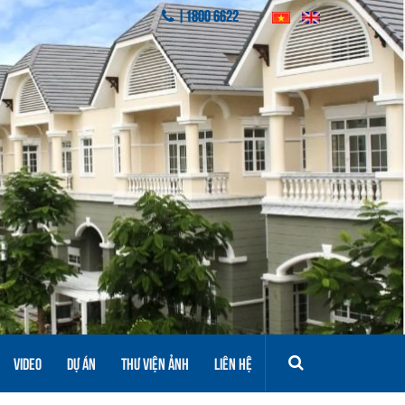
|1800 6622
VIDEO
DỰ ÁN
THƯ VIỆN ẢNH
LIÊN HỆ