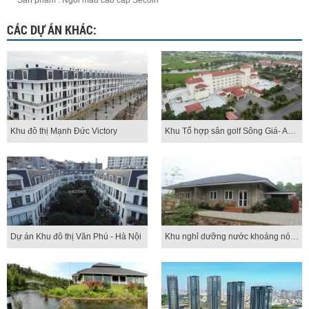
Sản phẩm : Ngói màu cao cấp Secoin
CÁC DỰ ÁN KHÁC:
Khu đô thị Mạnh Đức Victory
Khu Tổ hợp sân golf Sông Giá- Amco
Dự án Khu đô thị Văn Phú - Hà Nội
Khu nghỉ dưỡng nước khoáng nóng Cúc Phương