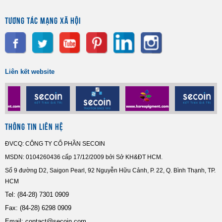
TƯƠNG TÁC MẠNG XÃ HỘI
Liên kết website
THÔNG TIN LIÊN HỆ
ĐVCQ: CÔNG TY CỔ PHẦN SECOIN
MSDN: 0104260436 cấp 17/12/2009 bởi Sở KH&ĐT HCM.
Số 9 đường D2, Saigon Pearl, 92 Nguyễn Hữu Cảnh, P. 22, Q. Bình Thạnh, TP.
HCM
Tel:
(84-28) 7301 0909
Fax: (84-28) 6298 0909
Email:
contact@secoin.com